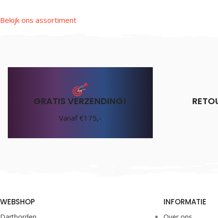
Bekijk ons assortiment
GRATIS VERZENDING!
RETO
Vanaf €175,-
WEBSHOP
INFORMATIE
Dartborden
Over ons