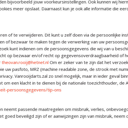
n bijvoorbeeld jouw voorkeursinstellingen. Ook kunnen wij hierm
ookies meer opslaat. Daarnaast kun je ook alle informatie die eer
en of te verwijderen. Dit kunt u zelf doen via de persoonlijke in
en of bezwaar te maken tegen de verwerking van uw persoonsgeg
zoek kunt indienen om de persoonsgegevens die wij van u beschi
recht op bezwaar en/of recht op gegevensoverdraagbaarheid of 
r
theovan.rooij@hetnet.nl
Om er zeker van te zijn dat het verzoek
 kopie uw pasfoto, MRZ (machine readable zone, de strook met 
vacy. Vanrooijdarts.zal zo snel mogelijk, maar in ieder geval bi
bt om een klacht in te dienen bij de nationale toezichthouder, de
iteit-persoonsgegevens/tip-ons
en neemt passende maatregelen om misbruik, verlies, onbevoe
et goed beveiligd zijn of er aanwijzingen zijn van misbruik, neem