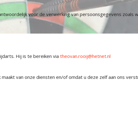
rantwoordelijk voor de verwerking van persoonsgegevens zoals w
darts. Hij is te bereiken via
theovan.rooij@hetnet.nl
aakt van onze diensten en/of omdat u deze zelf aan ons verstre