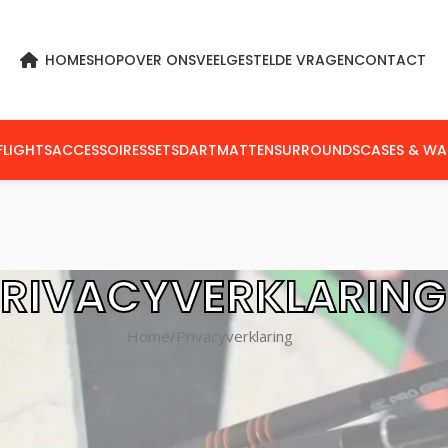
HOME
SHOP
OVER ONS
VEELGESTELDE VRAGEN
CONTACT
FLIGHTS
ACCESSOIRES
SETS
DARTMATTEN
SURROUNDS
CASES & WA
PRIVACYVERKLARING
Home
Privacyverklaring