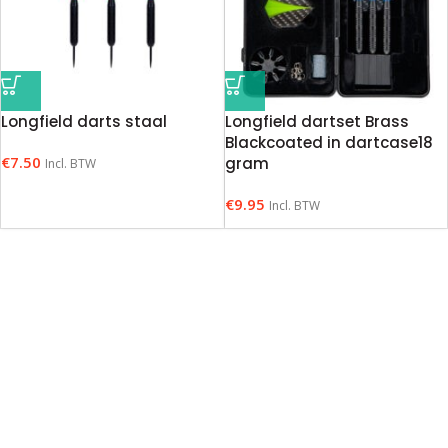
Longfield darts staal
Longfield dartset Brass
Blackcoated in dartcase18
€
7.50
gram
Incl. BTW
€
9.95
Incl. BTW