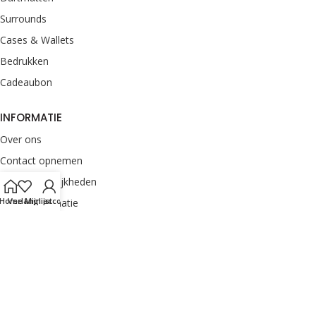
Surrounds
Cases & Wallets
Bedrukken
Cadeaubon
INFORMATIE
Over ons
Contact opnemen
Betaalmogelijkheden
Home
Verlanglijst
Mijn account
Retourinformatie
Verzendinformatie
Veelgestelde vragen
Klachten melden
Onze merken
Privacyverklaring