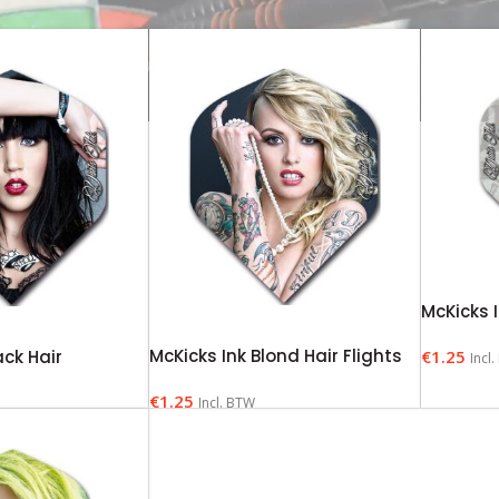
McKicks I
McKicks Ink Blond Hair Flights
ack Hair
€
1.25
Incl
€
1.25
Incl. BTW