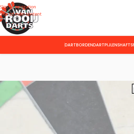
Skip to navigation
Skip to main content
DARTBORDEN
DARTPIJLEN
SHAFTS
CATEGORIEËN
Home
Flights
M