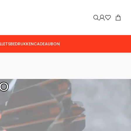
LLETS
BEDRUKKEN
CADEAUBON
OO
Toon
9
24
36