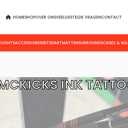
HOME
SHOP
OVER ONS
VEELGESTELDE VRAGEN
CONTACT
FLIGHTS
ACCESSOIRES
SETS
DARTMATTEN
SURROUNDS
CASES & WA
MCKICKS INK TATT
cKicks Flights
McKicks Ink Tattoo