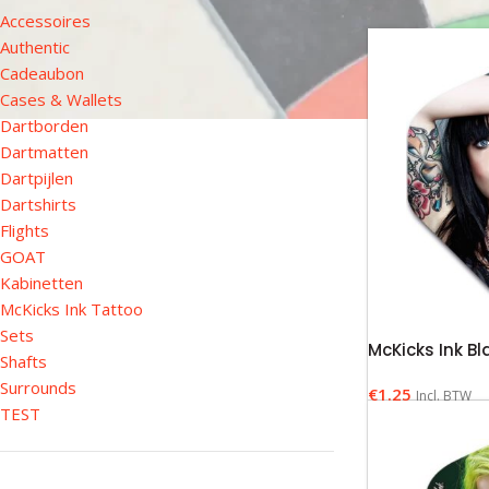
Accessoires
Authentic
Cadeaubon
Cases & Wallets
Dartborden
Dartmatten
Dartpijlen
Dartshirts
Flights
GOAT
Kabinetten
McKicks Ink Tattoo
Sets
McKicks Ink Bl
Shafts
Surrounds
€
1.25
Incl. BTW
TEST