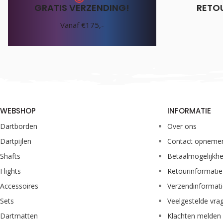
GRATIS VERZENDING!
RETO
Vanaf €175,-
WEBSHOP
INFORMATIE
Dartborden
Over ons
Dartpijlen
Contact opneme
Shafts
Betaalmogelijkh
Flights
Retourinformatie
Accessoires
Verzendinformat
Sets
Veelgestelde vra
Dartmatten
Klachten melden