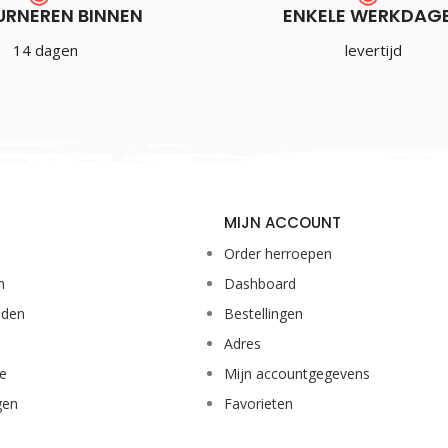
URNEREN BINNEN
ENKELE WERKDAG
14 dagen
levertijd
MIJN ACCOUNT
Order herroepen
n
Dashboard
eden
Bestellingen
Adres
ie
Mijn accountgegevens
gen
Favorieten