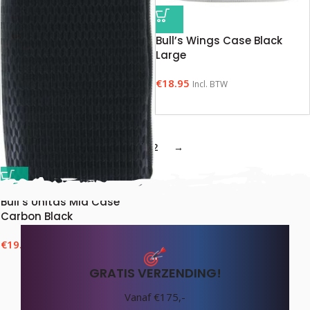
Bull’s Wings Case Black
Large
€
18.95
Incl. BTW
1
2
→
Bull’s Unitas Mid Case
Carbon Black
€
19.50
Incl. BTW
GRATIS VERZENDING!
Vanaf €175,-