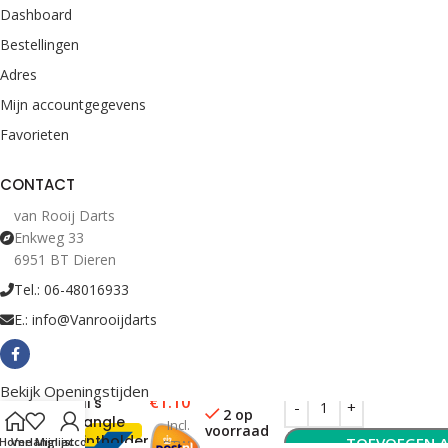
Dashboard
Bestellingen
Adres
Mijn accountgegevens
Favorieten
CONTACT
van Rooij Darts
Enkweg 33
6951 BT Dieren
Tel.: 06-48016933
E.: info@Vanrooijdarts
Bekijk Openingstijden
€
1.10
Bull’s
2 op
Triangle
Incl.
voorraad
Pointholder
TOEVOEGEN 
Home
Verlanglijst
Mijn account
BTW