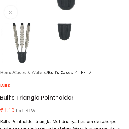
Klik om te vergroten
Home
Cases & Wallets
Bull's Cases
Bull's
Bull’s Triangle Pointholder
€
1.10
Incl. BTW
Bull’s Pointholder triangle. Met drie gaatjes om de scherpe
punten van je dartpijlen in te steken. Waardoor je jouw darts