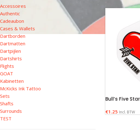
Accessoires
Authentic
Cadeaubon
Cases & Wallets
Dartborden
Dartmatten
Dartpijlen
Dartshirts
Flights
GOAT
Kabinetten
McKicks Ink Tattoo
Sets
Bull’s Five Sta
Shafts
Surrounds
€
1.25
Incl. BTW
TEST