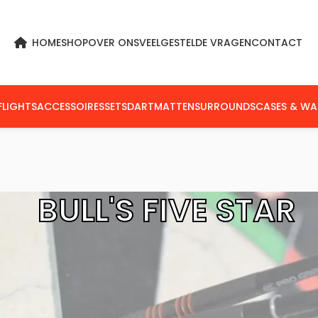
HOME
SHOP
OVER ONS
VEELGESTELDE VRAGEN
CONTACT
FLIGHTS
ACCESSOIRES
SETS
DARTMATTEN
SURROUNDS
CASES & WA
BULL'S FIVE STAR
ull's Flights
Bull's Five Star