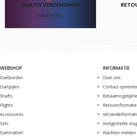
GRATIS VERZENDING!
RETO
Vanaf €175,-
WEBSHOP
INFORMATIE
Dartborden
Over ons
Dartpijlen
Contact opneme
Shafts
Betaalmogelijkh
Flights
Retourinformatie
Accessoires
Verzendinformat
Sets
Veelgestelde vra
Dartmatten
Klachten melden