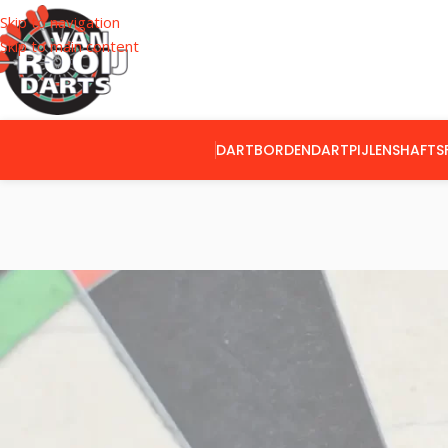
Skip to navigation
Skip to main content
DARTBORDEN
DARTPIJLEN
SHAFTS
CATEGORIEËN
Home
Flights
B