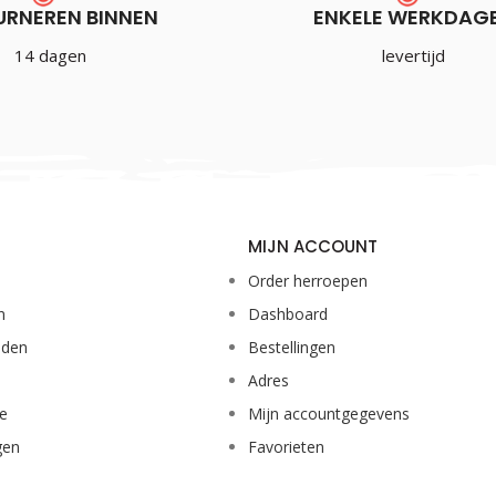
URNEREN BINNEN
ENKELE WERKDAG
14 dagen
levertijd
MIJN ACCOUNT
Order herroepen
n
Dashboard
eden
Bestellingen
Adres
ie
Mijn accountgegevens
gen
Favorieten