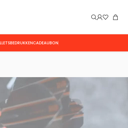
LLETS
BEDRUKKEN
CADEAUBON
Toon
9
24
36