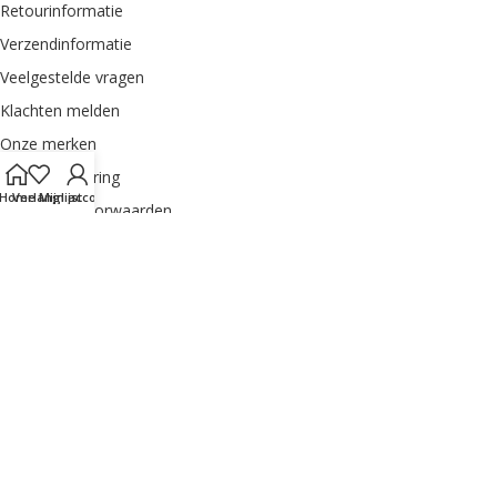
Retourinformatie
Verzendinformatie
Veelgestelde vragen
Klachten melden
Onze merken
Privacyverklaring
Home
Verlanglijst
Mijn account
Algemene voorwaarden
Sitemap
MIJN ACCOUNT
Order herroepen
Dashboard
Bestellingen
Adres
Mijn accountgegevens