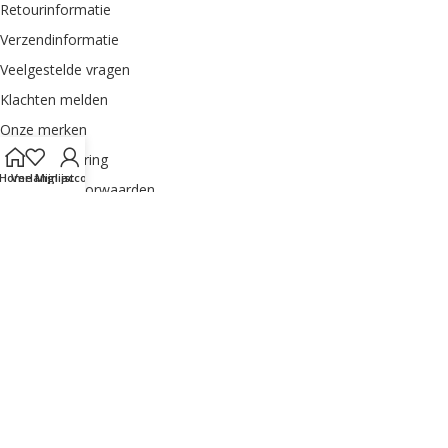
Retourinformatie
Verzendinformatie
Veelgestelde vragen
Klachten melden
Onze merken
Privacyverklaring
Home
Verlanglijst
Mijn account
Algemene voorwaarden
Sitemap
MIJN ACCOUNT
Order herroepen
Dashboard
Bestellingen
Adres
Mijn accountgegevens