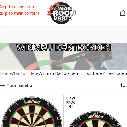
Skip to navigation
Skip to main content
WINMAU DARTBORDEN
Home
Dartborden
Winmau Dartborden
Toont alle 4 resultaten
Toon sidebar
UITVE
RKOC
HT