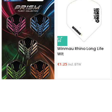
Winmau Rhino Long Life
Wit
€
1.25
Incl. BTW
Winmau Prism Flight
Collection set
€
8.50
Incl. BTW