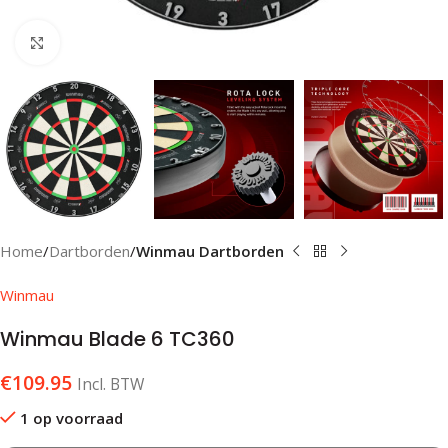
Klik om te vergroten
Home
Dartborden
Winmau Dartborden
Winmau
Winmau Blade 6 TC360
€
109.95
Incl. BTW
1 op voorraad