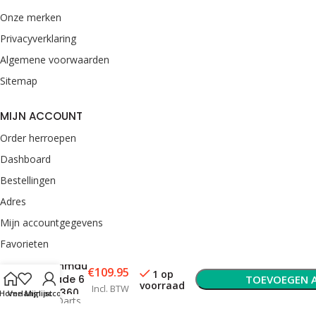
Onze merken
Privacyverklaring
Algemene voorwaarden
Sitemap
MIJN ACCOUNT
Order herroepen
Dashboard
Bestellingen
Adres
Mijn accountgegevens
Favorieten
Winmau
€
109.95
1 op
CONTACT
Blade 6
TOEVOEGEN 
voorraad
Incl. BTW
TC360
Home
Verlanglijst
Mijn account
van Rooij Darts