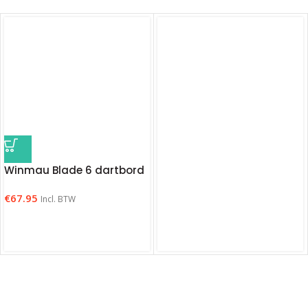
Winmau Blade 6 dartbord
€
67.95
Incl. BTW
Winmau Prism Flight