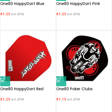
One80 HappyDart Blue
One80 HappyDart Pink
€
1.25
€
1.25
Incl. BTW
Incl. BTW
One80 HappyDart Red
One80 Poker Clubs
€
1.25
€
1.15
Incl. BTW
Incl. BTW