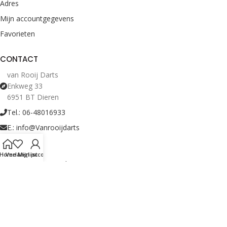
Adres
Mijn accountgegevens
Favorieten
CONTACT
van Rooij Darts
Enkweg 33
6951 BT Dieren
Tel.: 06-48016933
E.: info@Vanrooijdarts
Home
Verlanglijst
Mijn account
Bekijk Openingstijden