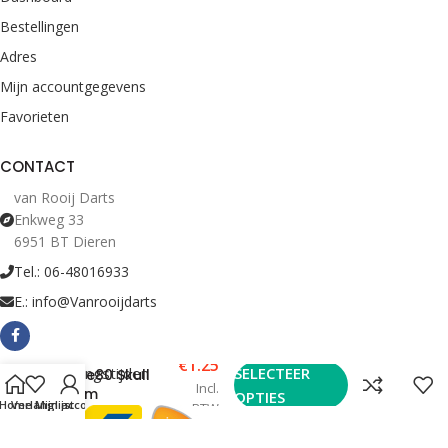
Bestellingen
Adres
Mijn accountgegevens
Favorieten
CONTACT
van Rooij Darts
Enkweg 33
6951 BT Dieren
Tel.: 06-48016933
E.: info@Vanrooijdarts
€
1.25
Bekijk Openingstijden
SELECTEER
One80 Skull
Incl.
Ram
OPTIES
Home
Verlanglijst
Mijn account
BTW