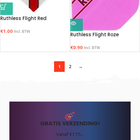
Ruthless Flight Red
€
1.00
Incl. BTW
Ruthless Flight Roze
€
0.90
Incl. BTW
1
2
→
GRATIS VERZENDING!
Vanaf €175,-