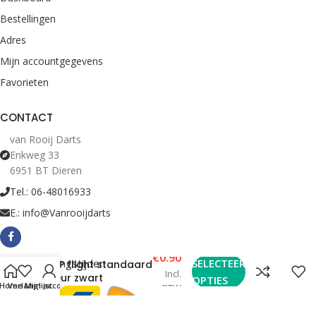
Bestellingen
Adres
Mijn accountgegevens
Favorieten
CONTACT
van Rooij Darts
Enkweg 33
6951 BT Dieren
Tel.: 06-48016933
E.: info@Vanrooijdarts
€
0.90
Bekijk Openingstijden
SELECTEER
DSP flight standaard
Incl.
kleur zwart
OPTIES
Home
Verlanglijst
Mijn account
BTW