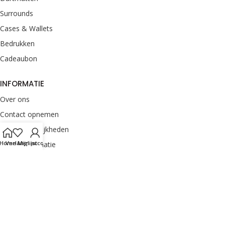
Surrounds
Cases & Wallets
Bedrukken
Cadeaubon
INFORMATIE
Over ons
Contact opnemen
Betaalmogelijkheden
Home
Verlanglijst
Mijn account
Retourinformatie
Verzendinformatie
Veelgestelde vragen
Klachten melden
Onze merken
Privacyverklaring