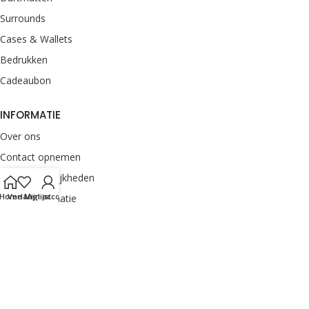
Surrounds
Cases & Wallets
Bedrukken
Cadeaubon
INFORMATIE
Over ons
Contact opnemen
Betaalmogelijkheden
Home
Verlanglijst
Mijn account
Retourinformatie
Verzendinformatie
Veelgestelde vragen
Klachten melden
Onze merken
Privacyverklaring