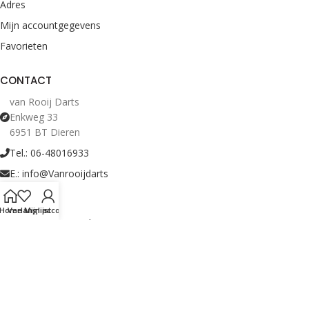
Adres
Mijn accountgegevens
Favorieten
CONTACT
van Rooij Darts
Enkweg 33
6951 BT Dieren
Tel.: 06-48016933
E.: info@Vanrooijdarts
Home
Verlanglijst
Mijn account
Bekijk Openingstijden