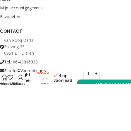
Mijn accountgegevens
Favorieten
CONTACT
van Rooij Darts
Enkweg 33
6951 BT Dieren
Tel.: 06-48016933
Ruthless
E.: info@Vanrooijdarts
€
0.90
Flight
4 op
Incl.
voorraad
Panel
TOEVOEGEN AAN
Home
Verlanglijst
Mijn account
BTW
Oranje
Bekijk Openingstijden
© 2022 Van Rooij Darts. Alle rechten voorbehouden.
Webdesign en hosting