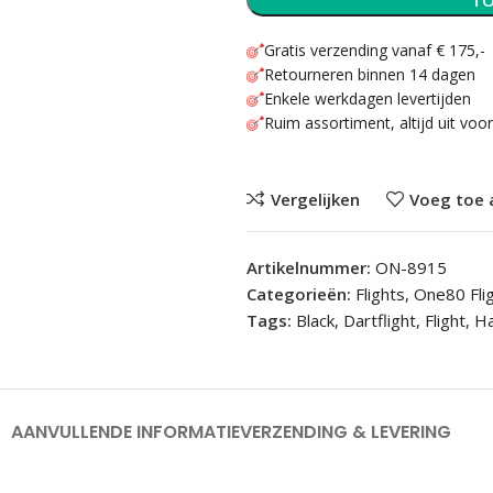
TO
Gratis verzending vanaf € 175,-
Retourneren binnen 14 dagen
Enkele werkdagen levertijden
Ruim assortiment, altijd uit voo
Vergelijken
Voeg toe 
Artikelnummer:
ON-8915
Categorieën:
Flights
,
One80 Fli
Tags:
Black
,
Dartflight
,
Flight
,
H
AANVULLENDE INFORMATIE
VERZENDING & LEVERING