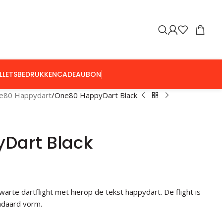
LLETS
BEDRUKKEN
CADEAUBON
e80 Happydart
One80 HappyDart Black
Dart Black
arte dartflight met hierop de tekst happydart. De flight is
ndaard vorm.