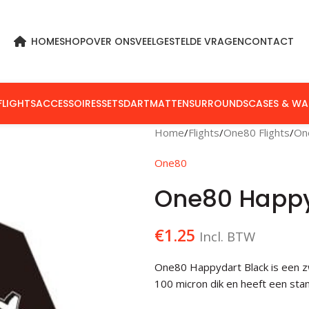
HOME
SHOP
OVER ONS
VEELGESTELDE VRAGEN
CONTACT
FLIGHTS
ACCESSOIRES
SETS
DARTMATTEN
SURROUNDS
CASES & WA
Home
Flights
One80 Flights
On
One80
One80 Happy
€
1.25
Incl. BTW
One80 Happydart Black is een zw
100 micron dik en heeft een sta