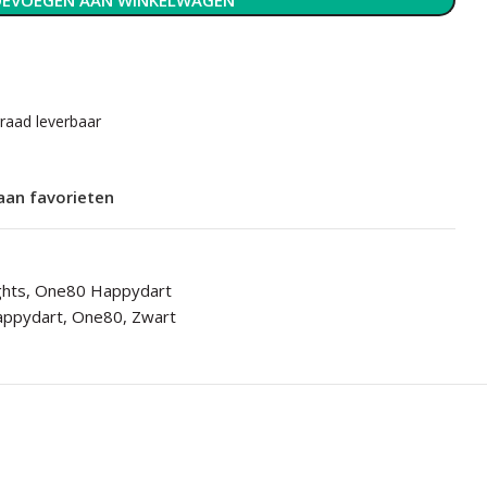
EVOEGEN AAN WINKELWAGEN
rraad leverbaar
aan favorieten
ghts
,
One80 Happydart
appydart
,
One80
,
Zwart