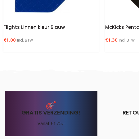
Flights Linnen kleur Blauw
McKicks Penta
€
1.00
€
1.30
Incl. BTW
Incl. BTW
GRATIS VERZENDING!
RETO
Vanaf €175,-