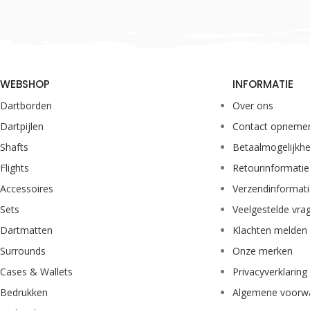
WEBSHOP
INFORMATIE
Dartborden
Over ons
Dartpijlen
Contact opneme
Shafts
Betaalmogelijkh
Flights
Retourinformatie
Accessoires
Verzendinformat
Sets
Veelgestelde vra
Dartmatten
Klachten melden
Surrounds
Onze merken
Cases & Wallets
Privacyverklaring
Bedrukken
Algemene voorw