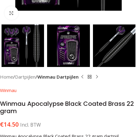
Klik om te vergroten
Home
Dartpijlen
Winmau Dartpijlen
Winmau
Winmau Apocalypse Black Coated Brass 22
gram
€
14.50
Incl. BTW
Winmau Apocalypse Black Coated Brass 22 gram dartpijl.