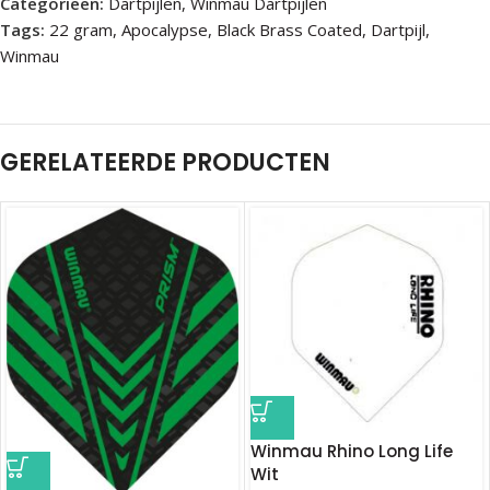
Categorieën:
Dartpijlen
,
Winmau Dartpijlen
Tags:
22 gram
,
Apocalypse
,
Black Brass Coated
,
Dartpijl
,
Winmau
GERELATEERDE PRODUCTEN
Winmau Rhino Long Life
Wit