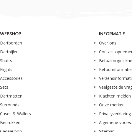
WEBSHOP
INFORMATIE
Dartborden
Over ons
Dartpijlen
Contact opneme
Shafts
Betaalmogelijkh
Flights
Retourinformatie
Accessoires
Verzendinformat
Sets
Veelgestelde vra
Dartmatten
Klachten melden
Surrounds
Onze merken
Cases & Wallets
Privacyverklaring
Bedrukken
Algemene voorw
Cadeaubon
Sitemap