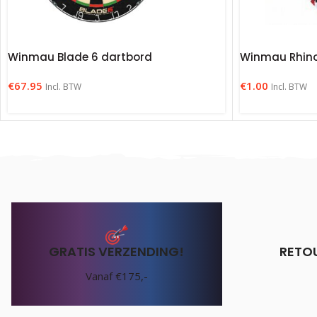
Winmau Blade 6 dartbord
Winmau Rhino 
€
67.95
€
1.00
Incl. BTW
Incl. BTW
GRATIS VERZENDING!
RETO
Vanaf €175,-