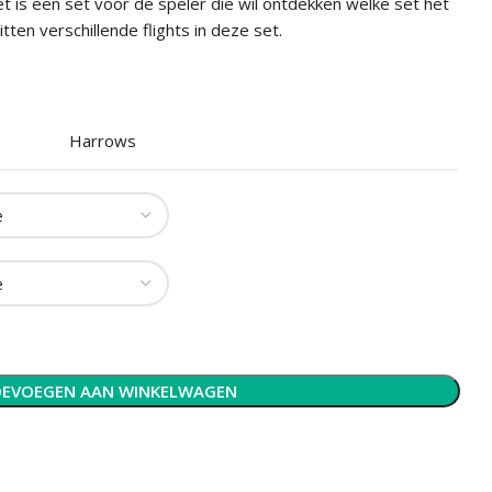
et is een set voor de speler die wil ontdekken welke set het
zitten verschillende flights in deze set.
Harrows
EVOEGEN AAN WINKELWAGEN