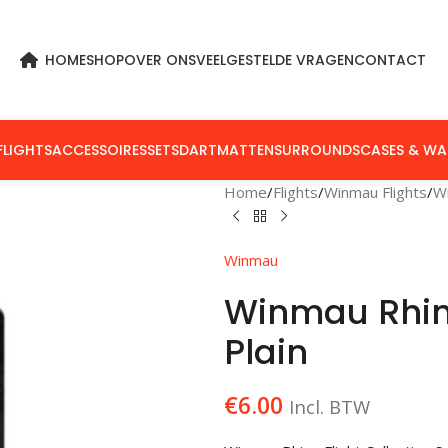
HOME
SHOP
OVER ONS
VEELGESTELDE VRAGEN
CONTACT
FLIGHTS
ACCESSOIRES
SETS
DARTMATTEN
SURROUNDS
CASES & WA
Home
Flights
Winmau Flights
W
Winmau
Winmau Rhino
Plain
€
6.00
Incl. BTW