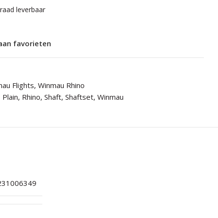
rraad leverbaar
aan favorieten
au Flights
,
Winmau Rhino
,
Plain
,
Rhino
,
Shaft
,
Shaftset
,
Winmau
231006349