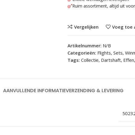
Ruim assortiment, altijd uit voo
Vergelijken
Voeg toe 
Artikelnummer:
N/B
Categorieën:
Flights
,
Sets
,
Winm
Tags:
Collectie
,
Dartshaft
,
Effen
AANVULLENDE INFORMATIE
VERZENDING & LEVERING
5023