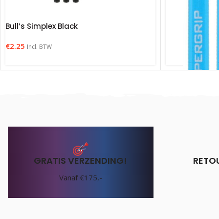
Bull’s Simplex Black
€
2.25
Incl. BTW
GRATIS VERZENDING!
RETO
Harrows Super
Vanaf €175,-
€
1.75
Incl. BTW