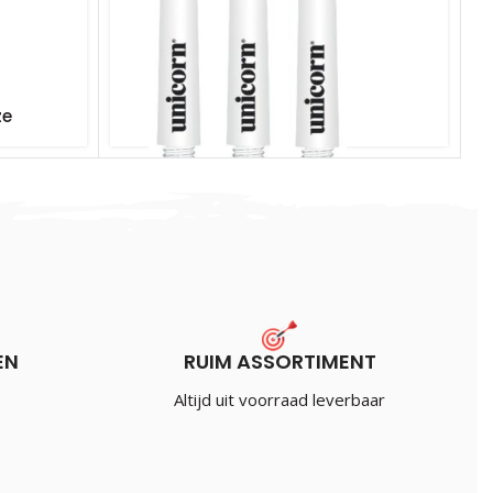
ze
Unicorn Gripper 3 Shafts Naturel
€
1.75
Incl. BTW
EN
RUIM ASSORTIMENT
Altijd uit voorraad leverbaar