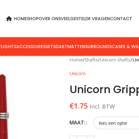
HOME
SHOP
OVER ONS
VEELGESTELDE VRAGEN
CONTACT
FLIGHTS
ACCESSOIRES
SETS
DARTMATTEN
SURROUNDS
CASES & WA
Home
Shafts
Unicorn Shafts
Un
Unicorn
Unicorn Grip
€
1.75
Incl. BTW
MAAT: