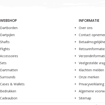
WEBSHOP
INFORMATIE
Dartborden
Over ons
Dartpijlen
Contact opneme
Shafts
Betaalmogelijkh
Flights
Retourinformatie
Accessoires
Verzendinformat
Sets
Veelgestelde vra
Dartmatten
Klachten melden
Surrounds
Onze merken
Cases & Wallets
Privacyverklaring
Bedrukken
Algemene voorw
Cadeaubon
Sitemap