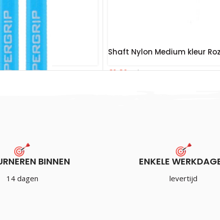
Shaft Nylon Medium kleur Ro
€
0.80
Incl. BTW
URNEREN BINNEN
ENKELE WERKDAG
grip Shaft Blauw
14 dagen
levertijd