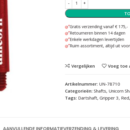
TO
Gratis verzending vanaf € 175,-
Retourneren binnen 14 dagen
Enkele werkdagen levertijden
Ruim assortiment, altijd uit voo
Vergelijken
Voeg toe 
Artikelnummer:
UN-78710
Categorieën:
Shafts
,
Unicorn Sh
Tags:
Dartshaft
,
Gripper 3
,
Red
AANVULLENDE INFORMATIE
VERZENDING & LEVERING