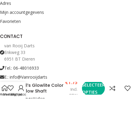
Adres
Mijn accountgegevens
Favorieten
CONTACT
van Rooij Darts
Enkweg 33
6951 BT Dieren
Tel.: 06-48016933
E.: info@Vanrooijdarts
€
1.75
SELECTEER
Bull’s Glowlite Color
Incl.
Yellow Shaft
OPTIES
Home
Verlanglijst
Mijn account
BTW
Bekijk Openingstijden