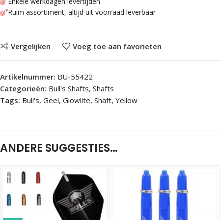
Enkele werkdagen levertijden
Ruim assortiment, altijd uit voorraad leverbaar
Vergelijken
Voeg toe aan favorieten
Artikelnummer:
BU-55422
Categorieën:
Bull's Shafts
,
Shafts
Tags:
Bull's
,
Geel
,
Glowlite
,
Shaft
,
Yellow
ANDERE SUGGESTIES…