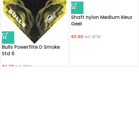
Shaft nylon Medium kleur
Geel
€
0.80
Incl. BTW
Bulls Powerflite D Smoke
Std 6
€
1.00
Incl. BTW