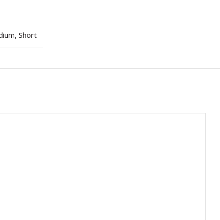
dium
,
Short