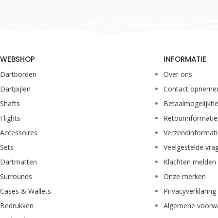
WEBSHOP
INFORMATIE
Dartborden
Over ons
Dartpijlen
Contact opneme
Shafts
Betaalmogelijkh
Flights
Retourinformatie
Accessoires
Verzendinformat
Sets
Veelgestelde vra
Dartmatten
Klachten melden
Surrounds
Onze merken
Cases & Wallets
Privacyverklaring
Bedrukken
Algemene voorw