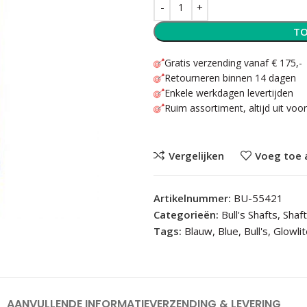
TO
Gratis verzending vanaf € 175,-
Retourneren binnen 14 dagen
Enkele werkdagen levertijden
Ruim assortiment, altijd uit voo
Vergelijken
Voeg toe 
Artikelnummer:
BU-55421
Categorieën:
Bull's Shafts
,
Shaf
Tags:
Blauw
,
Blue
,
Bull's
,
Glowli
AANVULLENDE INFORMATIE
VERZENDING & LEVERING