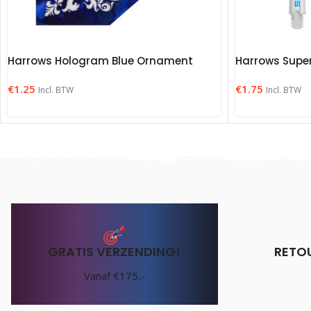
Harrows Hologram Blue Ornament
Harrows Super
€
1.25
€
1.75
Incl. BTW
Incl. BTW
GRATIS VERZENDING!
RETO
Vanaf €175,-