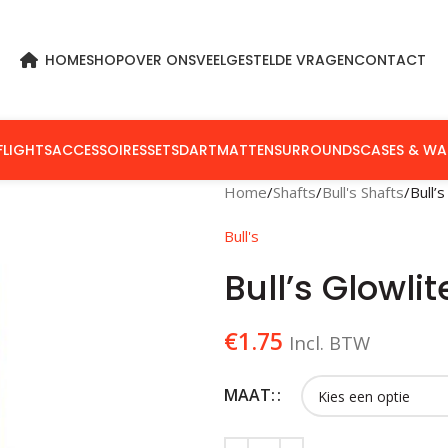
HOME
SHOP
OVER ONS
VEELGESTELDE VRAGEN
CONTACT
FLIGHTS
ACCESSOIRES
SETS
DARTMATTEN
SURROUNDS
CASES & WA
Home
Shafts
Bull's Shafts
Bull’
Bull's
Bull’s Glowli
€
1.75
Incl. BTW
MAAT: