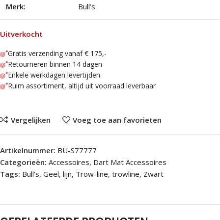
Merk:
Bull’s
Uitverkocht
Gratis verzending vanaf € 175,-
Retourneren binnen 14 dagen
Enkele werkdagen levertijden
Ruim assortiment, altijd uit voorraad leverbaar
Vergelijken
Voeg toe aan favorieten
Artikelnummer:
BU-S77777
Categorieën:
Accessoires
,
Dart Mat Accessoires
Tags:
Bull's
,
Geel
,
lijn
,
Trow-line
,
trowline
,
Zwart