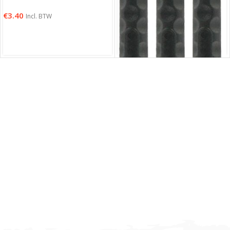
€
3.40
Incl. BTW
Harrows Dimplex Black
€
1.80
Incl. BTW