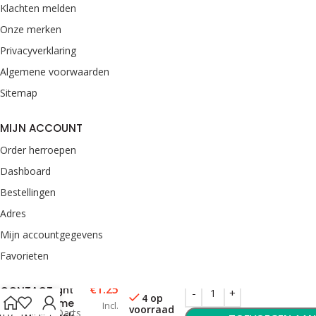
Klachten melden
Onze merken
Privacyverklaring
Algemene voorwaarden
Sitemap
MIJN ACCOUNT
Order herroepen
Dashboard
Bestellingen
Adres
Mijn accountgegevens
Favorieten
Harrows
€
1.25
Flight
CONTACT
4 op
Prime
Incl.
voorraad
van Rooij Darts