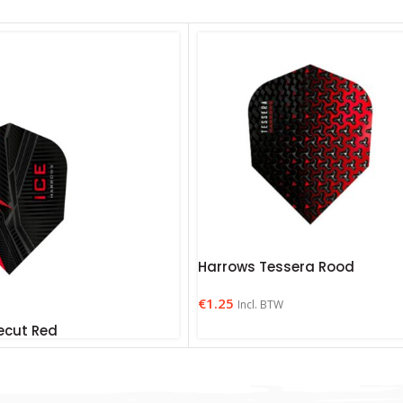
Harrows Tessera Rood
€
1.25
Incl. BTW
ecut Red