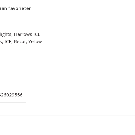
aan favorieten
lights
,
Harrows ICE
s
,
ICE
,
Recut
,
Yellow
626029556