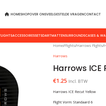
HOME
SHOP
OVER ONS
VEELGESTELDE VRAGEN
CONTACT
FLIGHTS
ACCESSOIRES
SETS
DARTMATTEN
SURROUNDS
CASES & WA
Home
Flights
Harrows Flights
Harrows
Harrows ICE 
€
1.25
Incl. BTW
Harrows ICE Recut Yellow
Flight Vorm: Standaard 6