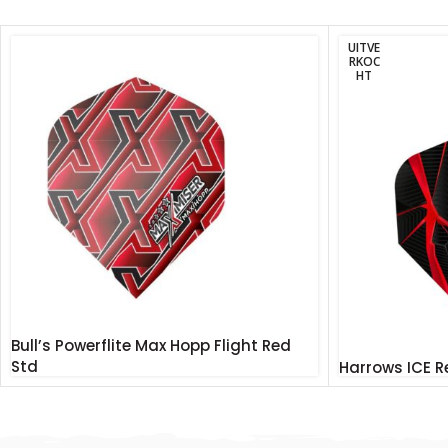
UITVE
RKOC
HT
Bull’s Powerflite Max Hopp Flight Red
Std
Harrows ICE R
€
1.35
€
1.25
Incl. BTW
Incl. BTW