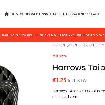
HOME
SHOP
OVER ONS
VEELGESTELDE VRAGEN
CONTACT
FLIGHTS
ACCESSOIRES
SETS
DARTMATTEN
SURROUNDS
CASES & WA
Home
Flights
Harrows Flights
Harrows
Harrows Tai
€
1.25
Incl. BTW
Harrows Taipan 2300 Gold is een 
standaard vorm.