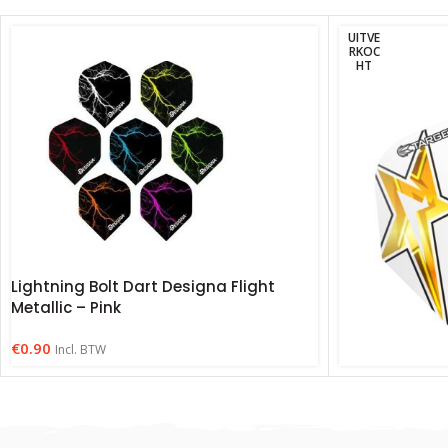
UITVE
RKOC
HT
Lightning Bolt Dart Designa Flight
Metallic – Pink
€
0.90
Incl. BTW
Target Taylor
€
1.20
Incl. BTW