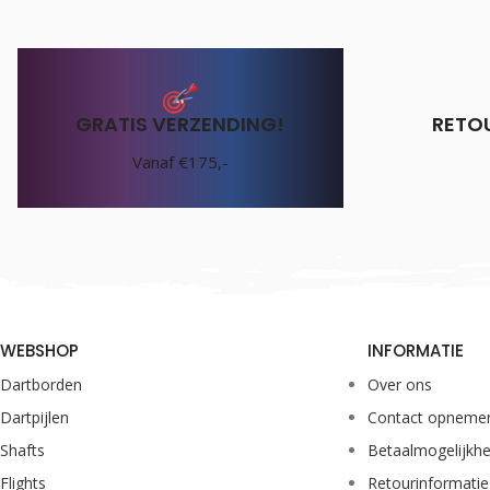
GRATIS VERZENDING!
RETO
Vanaf €175,-
WEBSHOP
INFORMATIE
Dartborden
Over ons
Dartpijlen
Contact opneme
Shafts
Betaalmogelijkh
Flights
Retourinformatie