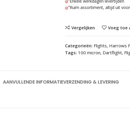
Enkele werkdagen levertijden
Ruim assortiment, altijd uit voo
Vergelijken
Voeg toe 
Categorieën:
Flights
,
Harrows F
Tags:
100 micron
,
Dartflight
,
Fli
AANVULLENDE INFORMATIE
VERZENDING & LEVERING