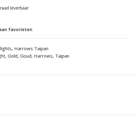
rraad leverbaar
aan favorieten
lights
,
Harrows Taipan
ght
,
Gold
,
Goud
,
Harrows
,
Taipan