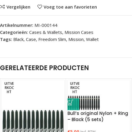
Vergelijken
Voeg toe aan favorieten
Artikelnummer:
MI-000144
Categorieën:
Cases & Wallets
,
Mission Cases
Tags:
Black
,
Case
,
Freedom Slim
,
Mission
,
Wallet
GERELATEERDE PRODUCTEN
UITVE
UITVE
RKOC
RKOC
HT
HT
Bull’s original Nylon + Ring
– Black (5 sets)
€
5.00
Incl. BTW