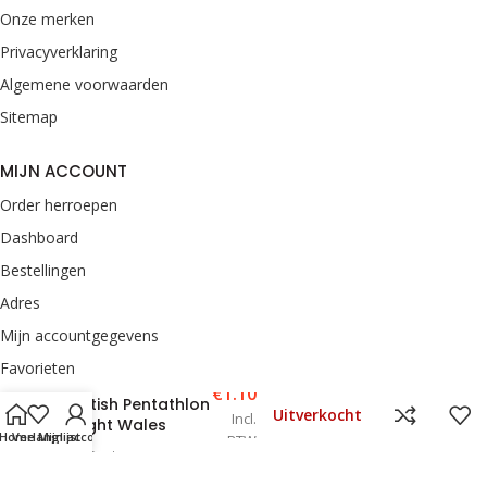
Onze merken
Privacyverklaring
Algemene voorwaarden
Sitemap
MIJN ACCOUNT
Order herroepen
Dashboard
Bestellingen
Adres
Mijn accountgegevens
Favorieten
€
1.10
British Pentathlon
Uitverkocht
Incl.
CONTACT
Flight Wales
Home
Verlanglijst
Mijn account
BTW
van Rooij Darts
Enkweg 33