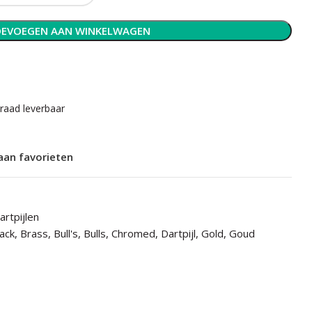
EVOEGEN AAN WINKELWAGEN
rraad leverbaar
aan favorieten
artpijlen
jack
,
Brass
,
Bull's
,
Bulls
,
Chromed
,
Dartpijl
,
Gold
,
Goud