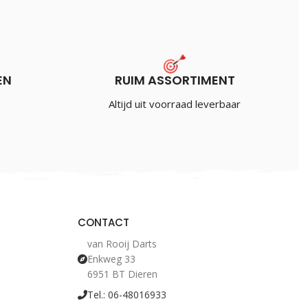
€
11.95
Incl. BTW
EN
RUIM ASSORTIMENT
Altijd uit voorraad leverbaar
CONTACT
van Rooij Darts
Enkweg 33
6951 BT Dieren
Tel.: 06-48016933