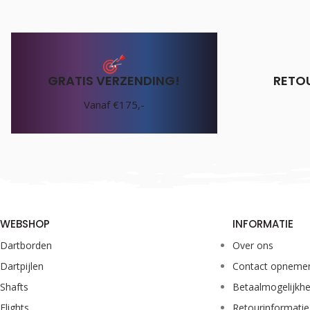
GRATIS VERZENDING!
RETO
Vanaf €175,-
WEBSHOP
INFORMATIE
Dartborden
Over ons
Dartpijlen
Contact opneme
Shafts
Betaalmogelijkh
Flights
Retourinformatie