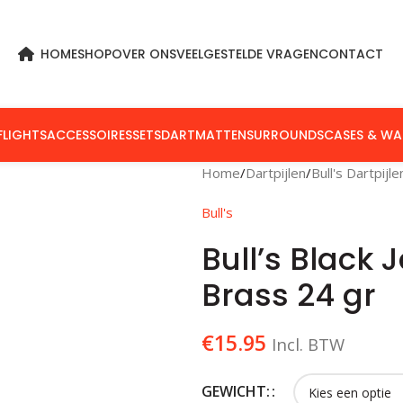
HOME
SHOP
OVER ONS
VEELGESTELDE VRAGEN
CONTACT
FLIGHTS
ACCESSOIRES
SETS
DARTMATTEN
SURROUNDS
CASES & WA
Home
Dartpijlen
Bull's Dartpijle
Bull's
Bull’s Black
Brass 24 gr
€
15.95
Incl. BTW
GEWICHT: