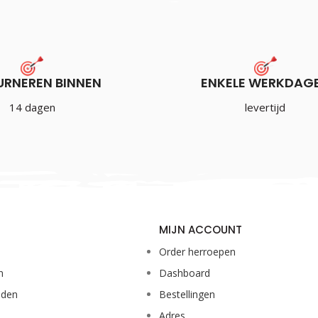
URNEREN BINNEN
ENKELE WERKDAG
Bull’s Sharkskin Shaft Silver
14 dagen
levertijd
€
3.00
Incl. BTW
MIJN ACCOUNT
Order herroepen
n
Dashboard
eden
Bestellingen
Adres