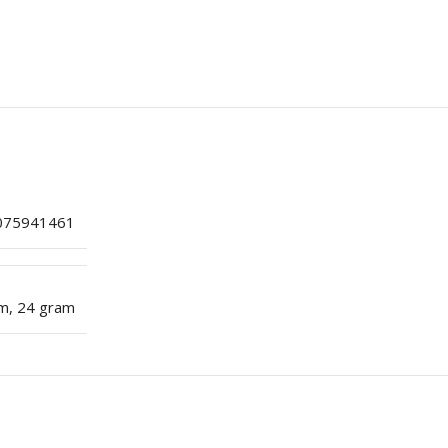
075941461
am
,
24 gram