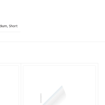
dium
,
Short