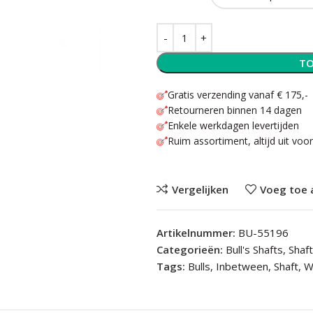
TO
Gratis verzending vanaf € 175,-
Retourneren binnen 14 dagen
Enkele werkdagen levertijden
Ruim assortiment, altijd uit voo
Vergelijken
Voeg toe 
Artikelnummer:
BU-55196
Categorieën:
Bull's Shafts
,
Shaf
Tags:
Bulls
,
Inbetween
,
Shaft
,
W