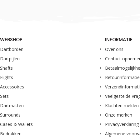
WEBSHOP
INFORMATIE
Dartborden
Over ons
Dartpijlen
Contact opneme
Shafts
Betaalmogelijkh
Flights
Retourinformatie
Accessoires
Verzendinformat
Sets
Veelgestelde vra
Dartmatten
Klachten melden
Surrounds
Onze merken
Cases & Wallets
Privacyverklaring
Bedrukken
Algemene voorw