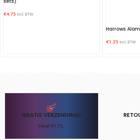
sets)
€
4.75
Incl. BTW
Harrows Alam
€
1.35
Incl. BTW
GRATIS VERZENDING!
RETO
Vanaf €175,-