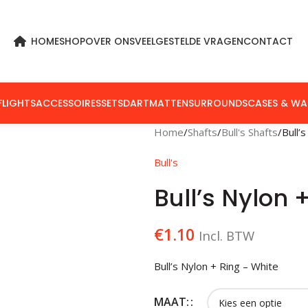
HOME
SHOP
OVER ONS
VEELGESTELDE VRAGEN
CONTACT
FLIGHTS
ACCESSOIRES
SETS
DARTMATTEN
SURROUNDS
CASES & WA
Home
Shafts
Bull's Shafts
Bull’
Bull's
Bull’s Nylon 
€
1.10
Incl. BTW
Bull’s Nylon + Ring – White
MAAT: