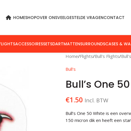
HOME
SHOP
OVER ONS
VEELGESTELDE VRAGEN
CONTACT
FLIGHTS
ACCESSOIRES
SETS
DARTMATTEN
SURROUNDS
CASES & WA
Home
Flights
Bull's Flights
Bull
Bull's
Bull’s One 5
€
1.50
Incl. BTW
Bull’s One 50 White is een overw
150 micron dik en heeft een sta