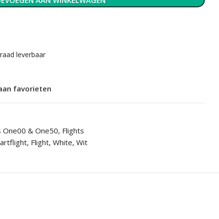
EVOEGEN AAN WINKELWAGEN
rraad leverbaar
aan favorieten
's One00 & One50
,
Flights
artflight
,
Flight
,
White
,
Wit