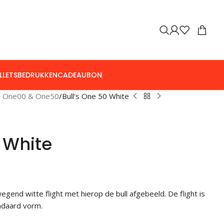
LLETS
BEDRUKKEN
CADEAUBON
's One00 & One50
Bull’s One 50 White
0 White
egend witte flight met hierop de bull afgebeeld. De flight is
ndaard vorm.