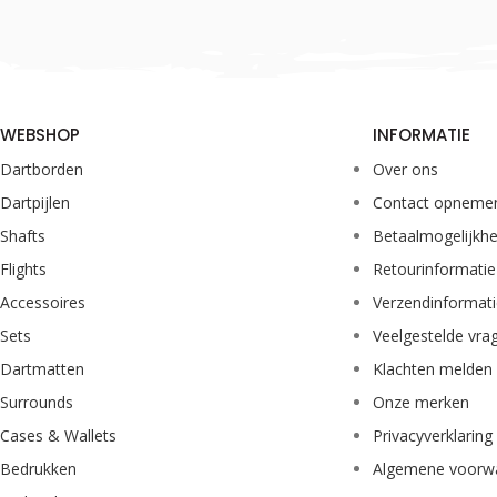
WEBSHOP
INFORMATIE
Dartborden
Over ons
Dartpijlen
Contact opneme
Shafts
Betaalmogelijkh
Flights
Retourinformatie
Accessoires
Verzendinformat
Sets
Veelgestelde vra
Dartmatten
Klachten melden
Surrounds
Onze merken
Cases & Wallets
Privacyverklaring
Bedrukken
Algemene voorw