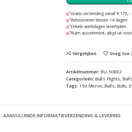
TO
Gratis verzending vanaf € 175,-
Retourneren binnen 14 dagen
Enkele werkdagen levertijden
Ruim assortiment, altijd uit voo
Vergelijken
Voeg toe 
Artikelnummer:
BU-50802
Categorieën:
Bull's Flights
,
Bull
Tags:
150 Micron
,
Bull's
,
Bulls
,
D
AANVULLENDE INFORMATIE
VERZENDING & LEVERING