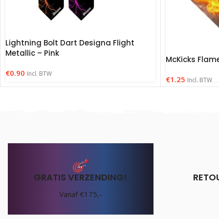
Lightning Bolt Dart Designa Flight
Metallic – Pink
McKicks Flame
€
0.90
Incl. BTW
€
1.25
Incl. BTW
GRATIS VERZENDING!
RETO
Vanaf €175,-