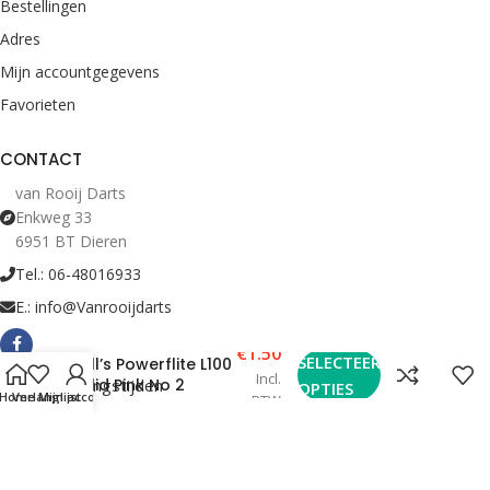
Bestellingen
Adres
Mijn accountgegevens
Favorieten
CONTACT
van Rooij Darts
Enkweg 33
6951 BT Dieren
Tel.: 06-48016933
E.: info@Vanrooijdarts
€
1.50
SELECTEER
Bull’s Powerflite L100
Incl.
Bekijk Openingstijden
Solid Pink No 2
OPTIES
Home
Verlanglijst
Mijn account
BTW