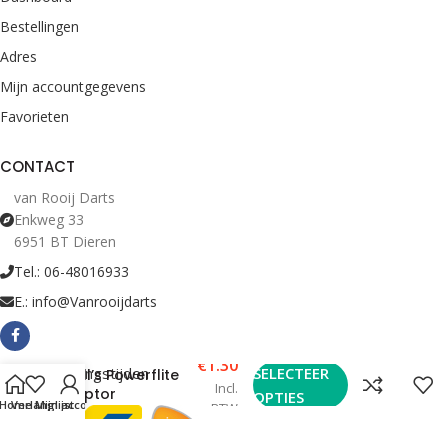
Bestellingen
Adres
Mijn accountgegevens
Favorieten
CONTACT
van Rooij Darts
Enkweg 33
6951 BT Dieren
Tel.: 06-48016933
E.: info@Vanrooijdarts
€
1.30
Bekijk Openingstijden
SELECTEER
Bull’s Powerflite
Incl.
Raptor
OPTIES
Home
Verlanglijst
Mijn account
BTW