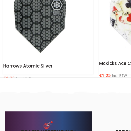
McKicks Ace C
Harrows Atomic Silver
€
1.25
Incl. BTW
€
1.25
Incl. BTW