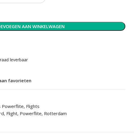
EVOEGEN AAN WINKELWAGEN
rraad leverbaar
aan favorieten
's Powerflite
,
Flights
rd
,
Flight
,
Powerflite
,
Rotterdam