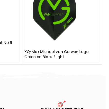
nt No 6
XQ-Max Michael van Gerwen Logo
Green on Black Flight
€
1.20
Incl. BTW