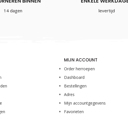
URNEREN BINNEN
ENKELE WERKDAG
14 dagen
levertijd
MIJN ACCOUNT
Order herroepen
n
Dashboard
eden
Bestellingen
Adres
ie
Mijn accountgegevens
gen
Favorieten