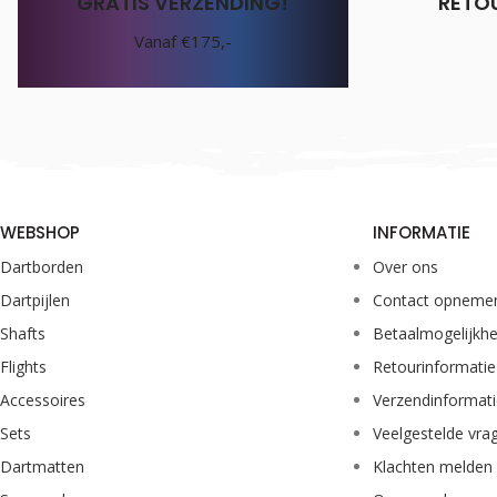
GRATIS VERZENDING!
RETO
Vanaf €175,-
WEBSHOP
INFORMATIE
Dartborden
Over ons
Dartpijlen
Contact opneme
Shafts
Betaalmogelijkh
Flights
Retourinformatie
Accessoires
Verzendinformat
Sets
Veelgestelde vra
Dartmatten
Klachten melden