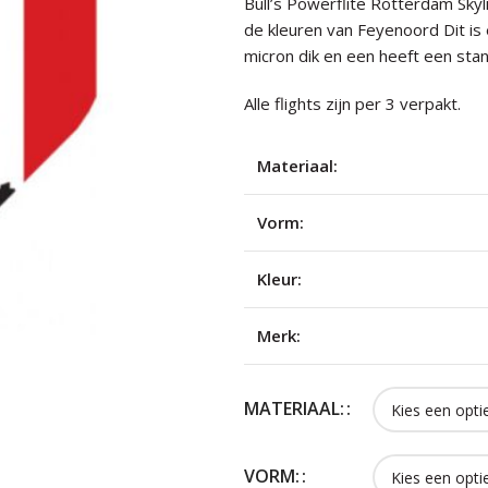
Bull’s Powerflite Rotterdam Skyli
de kleuren van Feyenoord Dit is 
micron dik en een heeft een sta
Alle flights zijn per 3 verpakt.
Materiaal:
Vorm:
Kleur:
Merk:
MATERIAAL:
VORM: