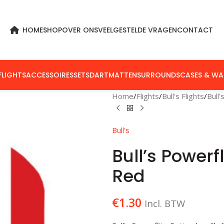
HOME
SHOP
OVER ONS
VEELGESTELDE VRAGEN
CONTACT
FLIGHTS
ACCESSOIRES
SETS
DARTMATTEN
SURROUNDS
CASES & WA
Home
Flights
Bull's Flights
Bull'
Bull's
Bull’s Powerf
Red
€
1.30
Incl. BTW