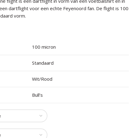
ne flight is een dartflight in vorm van een voetbalshirt en in
een dartflight voor een echte Feyenoord fan. De flight is 100
ndaard vorm.
100 micron
Standaard
Wit/Rood
Bull’s