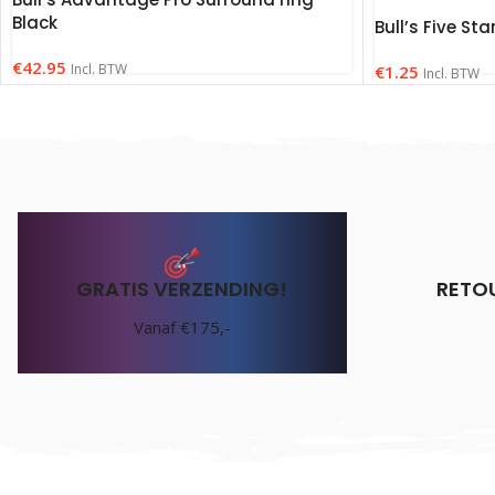
Black
Bull’s Five Sta
€
42.95
Incl. BTW
€
1.25
Incl. BTW
GRATIS VERZENDING!
RETO
Vanaf €175,-