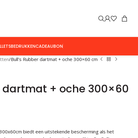
LLETS
BEDRUKKEN
CADEAUBON
atten
Bull’s Rubber dartmat + oche 300×60 cm
r dartmat + oche 300×60
 300x60cm biedt een uitstekende bescherming als het