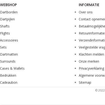
WEBSHOP
INFORMATIE
Dartborden
Over ons
Dartpijlen
Contact opneme
Shafts
Betaalmogelijkh
Flights
Retourinformatie
Accessoires
Verzendinformat
Sets
Veelgestelde vra
Dartmatten
Klachten melden
Surrounds
Onze merken
Cases & Wallets
Privacyverklaring
Bedrukken
Algemene voorw
Cadeaubon
Sitemap
© 2022 