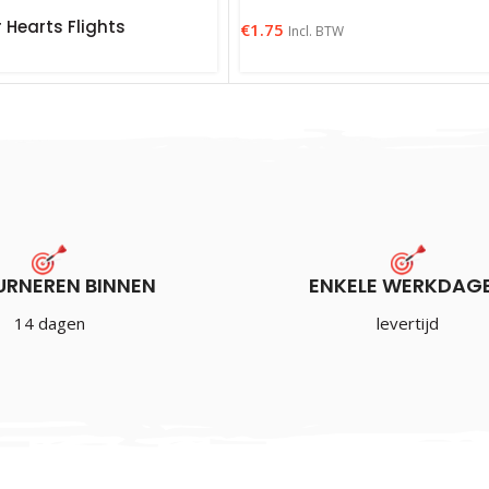
r Hearts Flights
€
1.75
Incl. BTW
URNEREN BINNEN
ENKELE WERKDAG
14 dagen
levertijd