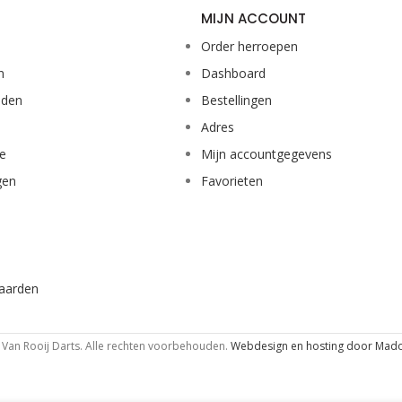
MIJN ACCOUNT
Order herroepen
n
Dashboard
eden
Bestellingen
Adres
ie
Mijn accountgegevens
gen
Favorieten
aarden
Van Rooij Darts. Alle rechten voorbehouden.
Webdesign en hosting door Mad