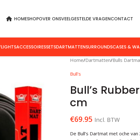
HOME
SHOP
OVER ONS
VEELGESTELDE VRAGEN
CONTACT
FLIGHTS
ACCESSOIRES
SETS
DARTMATTEN
SURROUNDS
CASES & WA
Home
Dartmatten
Bulls Dartm
Bull's
Bull’s Rubbe
cm
€
69.95
Incl. BTW
De Bull’s Dartmat met oche van