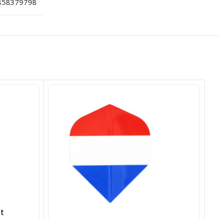
858379798
ft