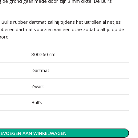
g de grond gaan mede door zijn 3 mm dikte. De Bull’s
ull’s rubber dartmat zal hij tijdens het uitrollen al netjes
rubberen dartmat voorzien van een oche zodat u altijd op de
bord.
300×60 cm
Dartmat
Zwart
Bull’s
EVOEGEN AAN WINKELWAGEN