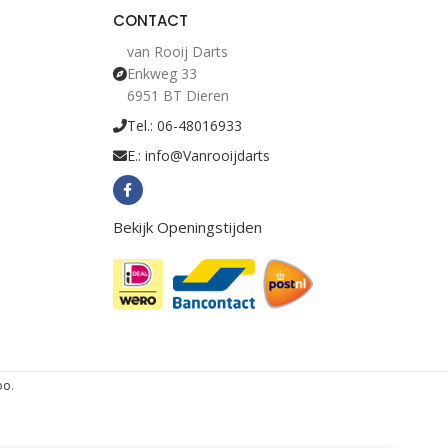
CONTACT
van Rooij Darts
Enkweg 33
6951 BT Dieren
Tel.: 06-48016933
E.: info@Vanrooijdarts
Bekijk Openingstijden
oo
.