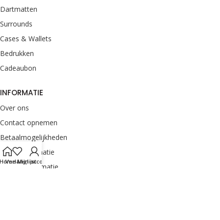
Dartmatten
Surrounds
Cases & Wallets
Bedrukken
Cadeaubon
INFORMATIE
Over ons
Contact opnemen
Betaalmogelijkheden
Retourinformatie
Home
Verlanglijst
Mijn account
Verzendinformatie
Veelgestelde vragen
Klachten melden
Onze merken