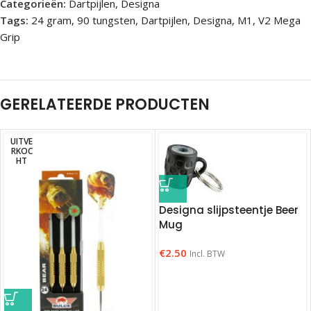
Categorieën:
Dartpijlen
,
Designa
Tags:
24 gram
,
90 tungsten
,
Dartpijlen
,
Designa
,
M1
,
V2 Mega
Grip
GERELATEERDE PRODUCTEN
UITVE
RKOC
HT
Designa slijpsteentje Beer
Mug
€
2.50
Incl. BTW