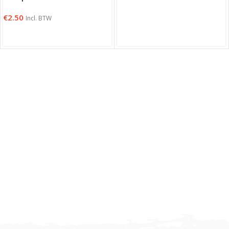
€
2.50
Incl. BTW