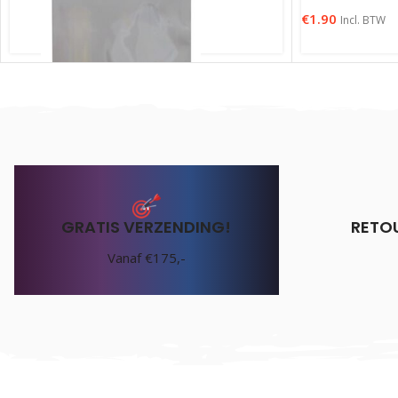
€
1.90
Incl. BTW
Target Flight Protector Aluminium
GRATIS VERZENDING!
RETO
€
1.25
Incl. BTW
Vanaf €175,-