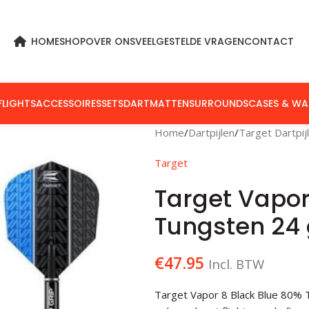
HOME
SHOP
OVER ONS
VEELGESTELDE VRAGEN
CONTACT
FLIGHTS
ACCESSOIRES
SETS
DARTMATTEN
SURROUNDS
CASES & WA
Home
Dartpijlen
Target Dartpij
Target
Target Vapor
Tungsten 24 
€
47.95
Incl. BTW
Target Vapor 8 Black Blue 80% T