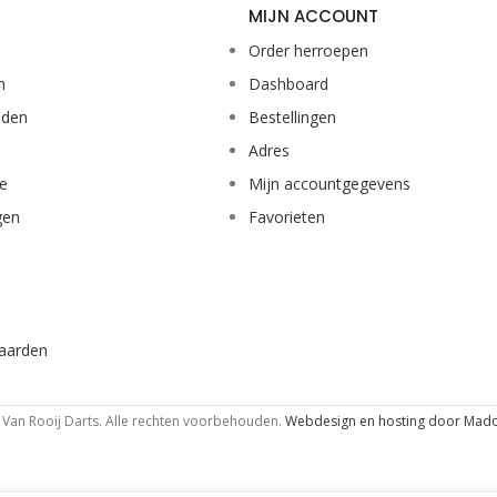
MIJN ACCOUNT
Order herroepen
n
Dashboard
eden
Bestellingen
Adres
ie
Mijn accountgegevens
gen
Favorieten
aarden
Van Rooij Darts. Alle rechten voorbehouden.
Webdesign en hosting door Mad