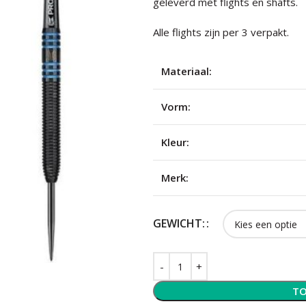
geleverd met flights en shafts.
Alle flights zijn per 3 verpakt.
Materiaal:
Vorm:
Kleur:
Merk:
GEWICHT:
TO