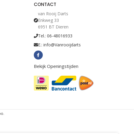
CONTACT
van Rooij Darts
Enkweg 33
6951 BT Dieren
Tel.: 06-48016933
E.: info@Vanrooijdarts
Bekijk Openingstijden
oo
.