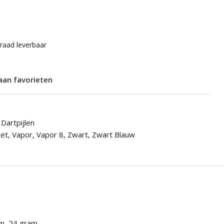
rraad leverbaar
aan favorieten
Dartpijlen
get
,
Vapor
,
Vapor 8
,
Zwart
,
Zwart Blauw
am
,
24 gram