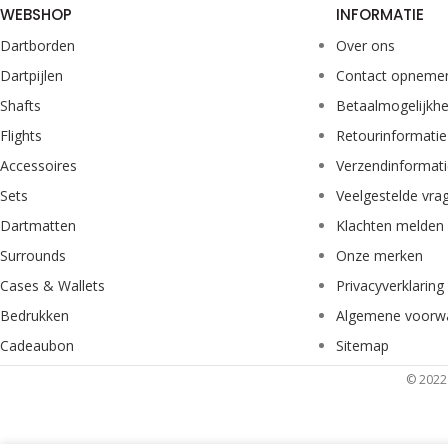
WEBSHOP
INFORMATIE
Dartborden
Over ons
Dartpijlen
Contact opneme
Shafts
Betaalmogelijkh
Flights
Retourinformatie
Accessoires
Verzendinformat
Sets
Veelgestelde vra
Dartmatten
Klachten melden
Surrounds
Onze merken
Cases & Wallets
Privacyverklaring
Bedrukken
Algemene voorw
Cadeaubon
Sitemap
© 2022 