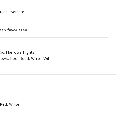
rraad leverbaar
aan favorieten
lic
,
Harrows Flights
rows
,
Red
,
Rood
,
White
,
Wit
Red
,
White