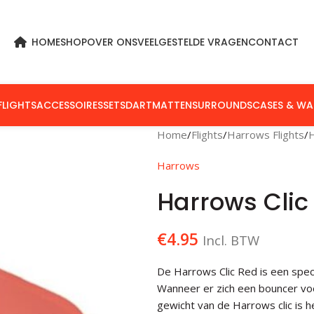
HOME
SHOP
OVER ONS
VEELGESTELDE VRAGEN
CONTACT
FLIGHTS
ACCESSOIRES
SETS
DARTMATTEN
SURROUNDS
CASES & WA
Home
Flights
Harrows Flights
H
Harrows
Harrows Clic
€
4.95
Incl. BTW
De Harrows Clic Red is een specia
Wanneer er zich een bouncer voor 
gewicht van de Harrows clic is h