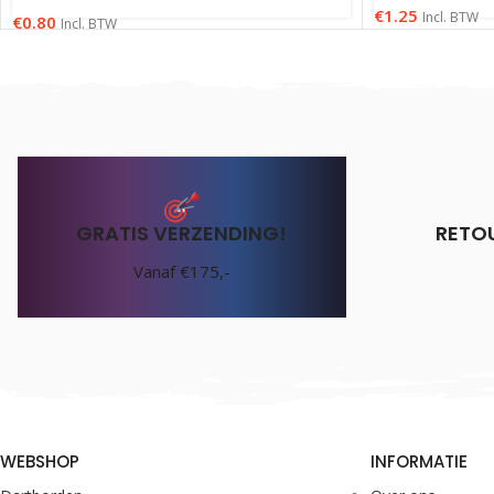
€
1.25
Incl. BTW
€
0.80
Incl. BTW
GRATIS VERZENDING!
RETO
Vanaf €175,-
WEBSHOP
INFORMATIE