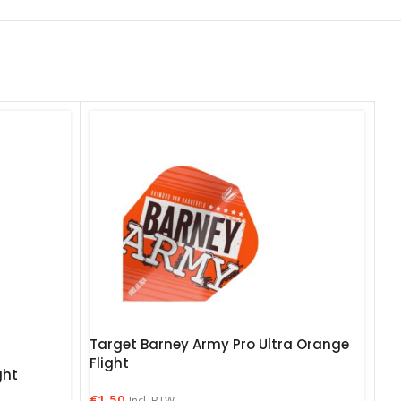
Target Barney Army Pro Ultra Orange
Flight
ght
€
1.50
Incl. BTW