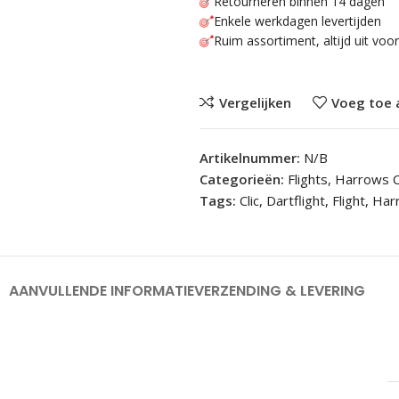
Retourneren binnen 14 dagen
Enkele werkdagen levertijden
Ruim assortiment, altijd uit voo
Vergelijken
Voeg toe 
Artikelnummer:
N/B
Categorieën:
Flights
,
Harrows C
Tags:
Clic
,
Dartflight
,
Flight
,
Har
AANVULLENDE INFORMATIE
VERZENDING & LEVERING