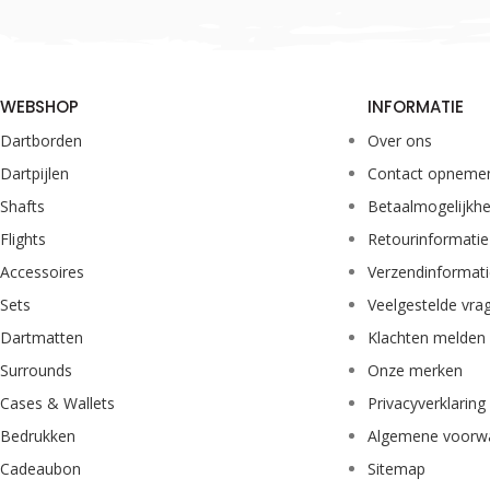
WEBSHOP
INFORMATIE
Dartborden
Over ons
Dartpijlen
Contact opneme
Shafts
Betaalmogelijkh
Flights
Retourinformatie
Accessoires
Verzendinformat
Sets
Veelgestelde vra
Dartmatten
Klachten melden
Surrounds
Onze merken
Cases & Wallets
Privacyverklaring
Bedrukken
Algemene voorw
Cadeaubon
Sitemap