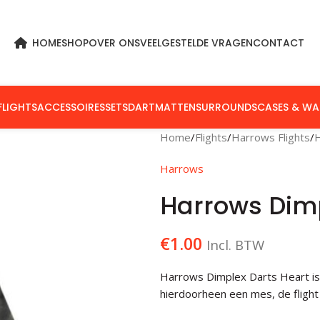
HOME
SHOP
OVER ONS
VEELGESTELDE VRAGEN
CONTACT
FLIGHTS
ACCESSOIRES
SETS
DARTMATTEN
SURROUNDS
CASES & WA
Home
Flights
Harrows Flights
Harrows
Harrows Dimp
€
1.00
Incl. BTW
Harrows Dimplex Darts Heart is
hierdoorheen een mes, de flight