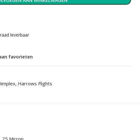
EVOEGEN AAN WINKELWAGEN
rraad leverbaar
aan favorieten
Dimplex
,
Harrows Flights
75 Micron