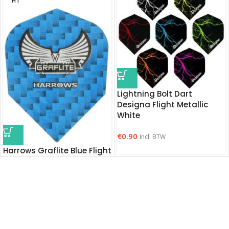
HT
Lightning Bolt Dart
Designa Flight Metallic
White
€
0.90
Incl. BTW
Harrows Graflite Blue Flight
€
1.75
Incl. BTW