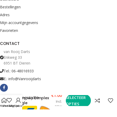
Bestellingen
Adres
Mijn accountgegevens
Favorieten
CONTACT
van Rooij Darts
Enkweg 33
6951 BT Dieren
Tel.: 06-48016933
E.: info@Vanrooijdarts
€
1.00
Bekijk Openingstijden
SELECTEER
Harrows Dimplex
Incl.
Eagle
OPTIES
Home
Verlanglijst
Mijn account
BTW