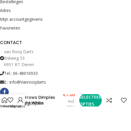
Bestellingen
Adres
Mijn accountgegevens
Favorieten
CONTACT
van Rooij Darts
Enkweg 33
6951 BT Dieren
Tel.: 06-48016933
E.: info@Vanrooijdarts
€
1.00
SELECTEER
Harrows Dimplex
Incl.
Bekijk Openingstijden
Flight White
OPTIES
Home
Verlanglijst
Mijn account
BTW