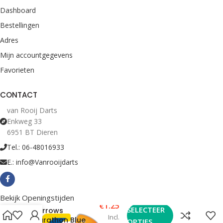
Dashboard
Bestellingen
Adres
Mijn accountgegevens
Favorieten
CONTACT
van Rooij Darts
Enkweg 33
6951 BT Dieren
Tel.: 06-48016933
E.: info@Vanrooijdarts
Bekijk Openingstijden
€
1.25
SELECTEER
Harrows
Incl.
Marathon Blue
OPTIES