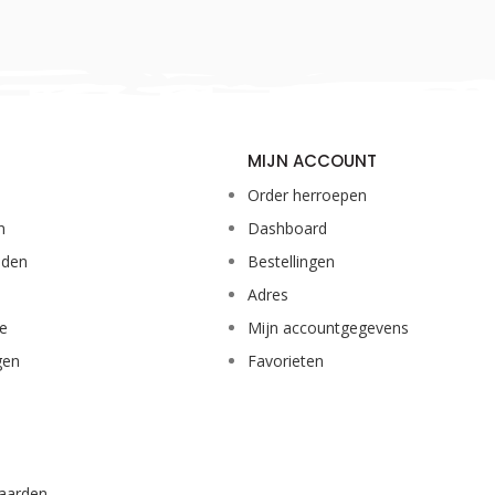
MIJN ACCOUNT
Order herroepen
n
Dashboard
eden
Bestellingen
Adres
ie
Mijn accountgegevens
gen
Favorieten
aarden