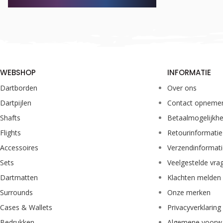
WEBSHOP
INFORMATIE
Dartborden
Over ons
Dartpijlen
Contact opneme
Shafts
Betaalmogelijkh
Flights
Retourinformatie
Accessoires
Verzendinformat
Sets
Veelgestelde vra
Dartmatten
Klachten melden
Surrounds
Onze merken
Cases & Wallets
Privacyverklaring
Bedrukken
Algemene voorw