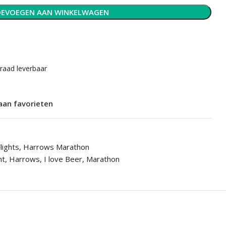
EVOEGEN AAN WINKELWAGEN
rraad leverbaar
aan favorieten
lights
,
Harrows Marathon
ht
,
Harrows
,
I love Beer
,
Marathon