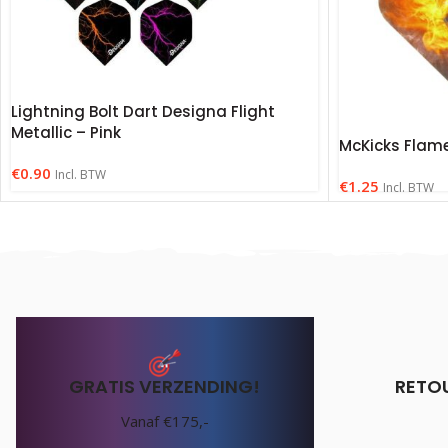
Lightning Bolt Dart Designa Flight
Metallic – Pink
McKicks Flame
€
0.90
Incl. BTW
€
1.25
Incl. BTW
GRATIS VERZENDING!
RETO
Vanaf €175,-