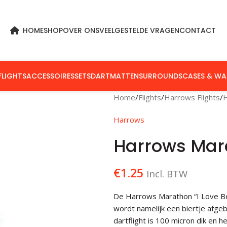
HOME
SHOP
OVER ONS
VEELGESTELDE VRAGEN
CONTACT
FLIGHTS
ACCESSOIRES
SETS
DARTMATTEN
SURROUNDS
CASES & WA
Home
Flights
Harrows Flights
Harrows
Harrows Mara
€
1.25
Incl. BTW
De Harrows Marathon “I Love Beer
wordt namelijk een biertje afgeb
dartflight is 100 micron dik en 