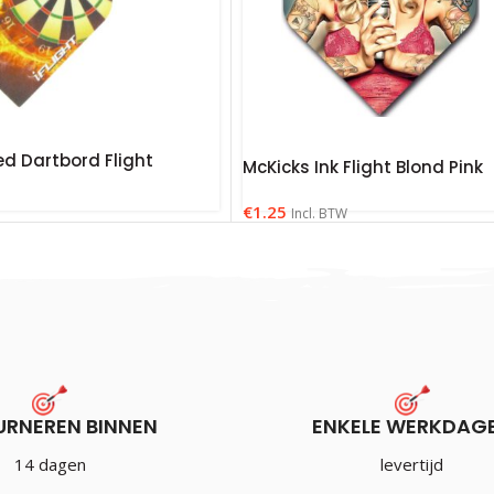
d Dartbord Flight
McKicks Ink Flight Blond Pink
€
1.25
Incl. BTW
URNEREN BINNEN
ENKELE WERKDAG
14 dagen
levertijd