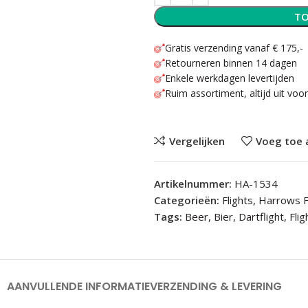
TO
Gratis verzending vanaf € 175,-
Retourneren binnen 14 dagen
Enkele werkdagen levertijden
Ruim assortiment, altijd uit voo
Vergelijken
Voeg toe 
Artikelnummer:
HA-1534
Categorieën:
Flights
,
Harrows F
Tags:
Beer
,
Bier
,
Dartflight
,
Flig
AANVULLENDE INFORMATIE
VERZENDING & LEVERING