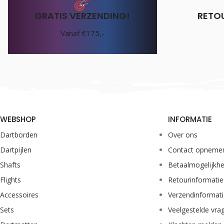
GRATIS VERZENDING!
RETO
Vanaf €175,-
WEBSHOP
INFORMATIE
Dartborden
Over ons
Dartpijlen
Contact opneme
Shafts
Betaalmogelijkh
Flights
Retourinformatie
Accessoires
Verzendinformat
Sets
Veelgestelde vra