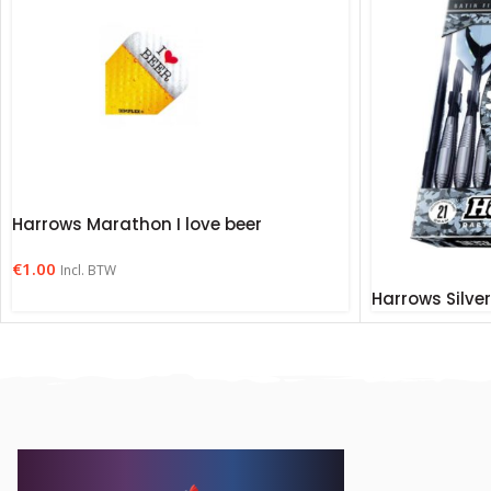
Harrows Marathon I love beer
€
1.00
Incl. BTW
Harrows Silve
€
14.95
Incl. BTW