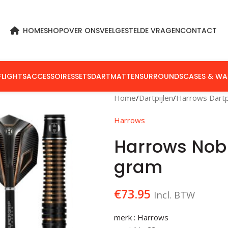
HOME
SHOP
OVER ONS
VEELGESTELDE VRAGEN
CONTACT
FLIGHTS
ACCESSOIRES
SETS
DARTMATTEN
SURROUNDS
CASES & WA
Home
Dartpijlen
Harrows Dartp
Harrows
Harrows Nob
gram
€
73.95
Incl. BTW
merk : Harrows