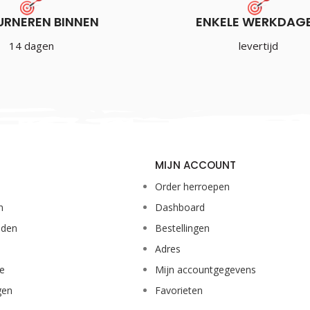
URNEREN BINNEN
ENKELE WERKDAG
Harrows Supergrip Shaft Bla
14 dagen
levertijd
€
1.75
Incl. BTW
MIJN ACCOUNT
Order herroepen
n
Dashboard
eden
Bestellingen
Adres
ie
Mijn accountgegevens
gen
Favorieten