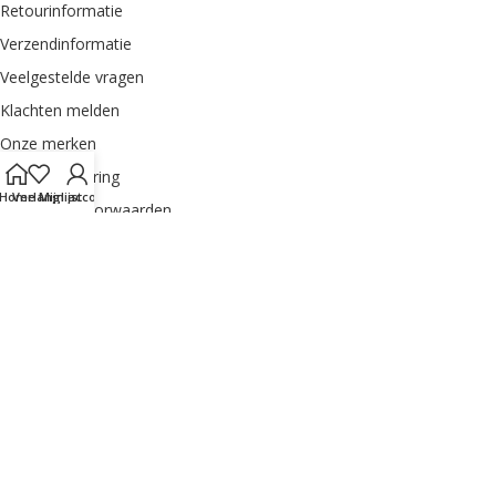
Retourinformatie
Verzendinformatie
Veelgestelde vragen
Klachten melden
Onze merken
Privacyverklaring
Home
Verlanglijst
Mijn account
Algemene voorwaarden
Sitemap
MIJN ACCOUNT
Order herroepen
Dashboard
Bestellingen
Adres
Mijn accountgegevens